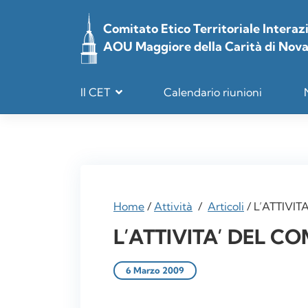
Vai
al
Comitato Etico Territoriale Interaz
contenuto
AOU Maggiore della Carità di Nov
Il CET
Calendario riunioni
Home
/
Attività
/
Articoli
/
L’ATTIVI
L’ATTIVITA’ DEL C
6 Marzo 2009