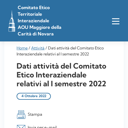
Vai
Comitato Etico
al
Territoriale
contenuto
Interaziendale
AOU Maggiore della
Carità di Novara
Home
/
Attività
/
Dati attività del Comitato Etico
Interaziendale relativi al I semestre 2022
Dati attività del Comitato
Etico Interaziendale
relativi al I semestre 2022
4 Ottobre 2022
Stampa
Invia per e-mail