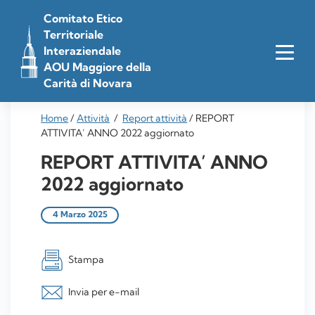
Vai
Comitato Etico
al
Territoriale
contenuto
Interaziendale
AOU Maggiore della
Carità di Novara
Home
/
Attività
/
Report attività
/
REPORT
ATTIVITA’ ANNO 2022 aggiornato
REPORT ATTIVITA’ ANNO
2022 aggiornato
4 Marzo 2025
Stampa
Invia per e-mail