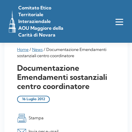
Vai
Comitato Etico
al
Territoriale
contenuto
Interaziendale
AOU Maggiore della
Carità di Novara
Home
/
News
/
Documentazione Emendamenti
sostanziali centro coordinatore
Documentazione
Emendamenti sostanziali
centro coordinatore
16 Luglio 2012
Stampa
Invia per e-mail