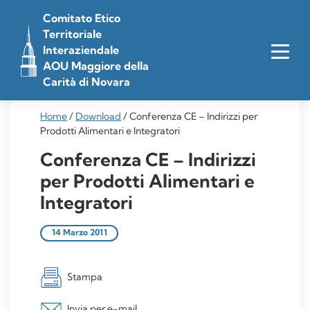
Vai
Comitato Etico
al
Territoriale
contenuto
Interaziendale
AOU Maggiore della
Carità di Novara
Home
/
Download
/
Conferenza CE – Indirizzi per
Prodotti Alimentari e Integratori
Conferenza CE – Indirizzi
per Prodotti Alimentari e
Integratori
14 Marzo 2011
Stampa
Invia per e-mail