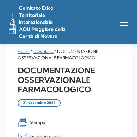
Vai
Comitato Etico
al
Territoriale
contenuto
Interaziendale
AOU Maggiore della
Carità di Novara
Home
/
Download
/
DOCUMENTAZIONE
OSSERVAZIONALE FARMACOLOGICO
DOCUMENTAZIONE
OSSERVAZIONALE
FARMACOLOGICO
21 Novembre 2024
Stampa
Invia per e-mail