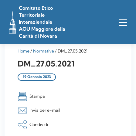
Vai
Comitato Etico
al
Territoriale
contenuto
Interaziendale
AOU Maggiore della
Carità di Novara
Home
/
Normative
/
DM_27.05.2021
DM_27.05.2021
19 Gennaio 2023
Stampa
Invia per e-mail
Condividi