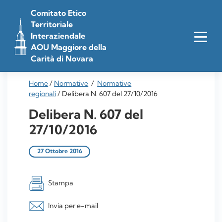
Vai
Comitato Etico
al
Territoriale
contenuto
Interaziendale
AOU Maggiore della
Carità di Novara
Home
/
Normative
/
Normative
regionali
/
Delibera N. 607 del 27/10/2016
Delibera N. 607 del
27/10/2016
27 Ottobre 2016
Stampa
Invia per e-mail