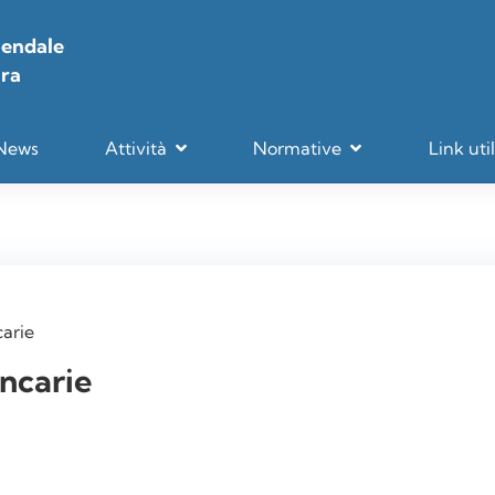
iendale
ara
News
Attività
Normative
Link util
arie
ncarie