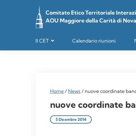
Vai
al
Comitato Etico Territoriale Interaz
contenuto
AOU Maggiore della Carità di Nov
Il CET
Calendario riunioni
Home
/
News
/
nuove coordinate banc
nuove coordinate ba
5 Dicembre 2014