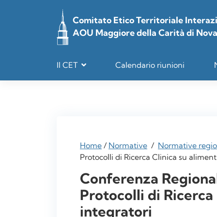
Vai
al
Comitato Etico Territoriale Interaz
contenuto
AOU Maggiore della Carità di Nov
Il CET
Calendario riunioni
Home
/
Normative
/
Normative regio
Protocolli di Ricerca Clinica su alimenti
Conferenza Regionale
Protocolli di Ricerca 
integratori