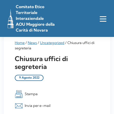
Vai
Comitato Etico
al
Territoriale
contenuto
Interaziendale
AOU Maggiore della
Carità di Novara
Home
/
News
/
Uncategorized
/
Chiusura uffici di
segreteria
Chiusura uffici di
segreteria
9 Agosto 2022
Stampa
Invia per e-mail